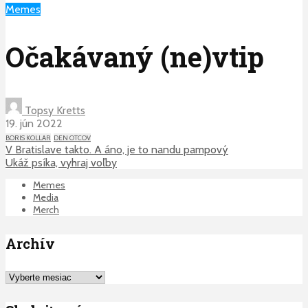
Memes
Očakávaný (ne)vtip
Topsy Kretts
19. jún 2022
BORIS KOLLAR
DEN OTCOV
V Bratislave takto. A áno, je to nandu pampový
Ukáž psíka, vyhraj voľby
Memes
Media
Merch
Archív
Archív