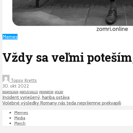
Memes
Vždy sa veľmi poteším
Topsy Kretts
30. okt 2022
BRATISLAVA
MATUS VALLO
PRIMATOR
VOLBY
Incident vyriešený, hanba ostáva
Volebné výsledky Romany nás teda nepríjemne prekvapili
Memes
Media
Merch