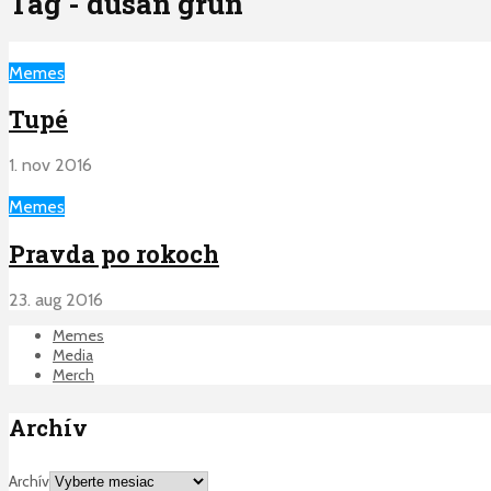
Tag - dusan grun
Memes
Tupé
1. nov 2016
Memes
Pravda po rokoch
23. aug 2016
Memes
Media
Merch
Archív
Archív