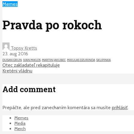
Memes
Pravda po rokoch
Topsy Kretts
23. aug 2016
DUSAN GRUN
IVAN MIKLOS
MARTIN JAKUBEC
MIKULAS DZURINDA
SKUPINKA
Otec zakladateľ rekapituluje
Kreténi vládnu
Add comment
Prepáčte, ale pred zanechaním komentára sa musíte
prihlásiť
.
Memes
Media
Merch