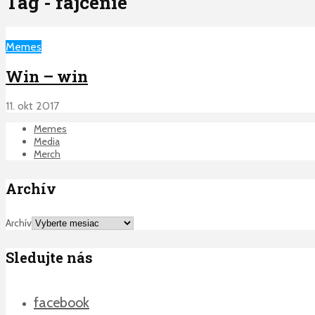
Tag - fajcenie
Memes
Win – win
11. okt 2017
Memes
Media
Merch
Archív
Archív
Sledujte nás
facebook