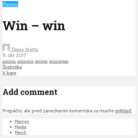
Memes
Win – win
Topsy Kretts
11. okt 2017
ALKOHOL
ALKOHOLIK
FAJCENIE
MILOS ZEMAN
Štatistika
V bare
Add comment
Prepáčte, ale pred zanechaním komentára sa musíte
prihlásiť
.
Memes
Media
Merch