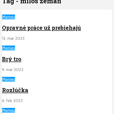
Tag - milos zeman
Memes
Opravné práce už prebiehajú
12. mar 2023
Memes
Brý tro
9. mar 2023
Memes
Rozlúčka
6. feb 2023
Memes