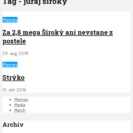
Tag - juraj siroky
Memes
Za 2,8 mega Široký ani nevstane z
postele
29. aug 2018
Memes
Strýko
15. okt 2016
Memes
Media
Merch
Archív