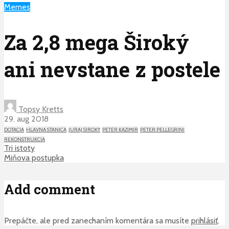
Memes
Za 2,8 mega Široký
ani nevstane z postele
Topsy Kretts
29. aug 2018
DOTACIA
HLAVNA STANICA
JURAJ SIROKY
PETER KAZIMIR
PETER PELLEGRINI
REKONSTRUKCIA
Tri istoty
Miňova postupka
Add comment
Prepáčte, ale pred zanechaním komentára sa musíte
prihlásiť
.