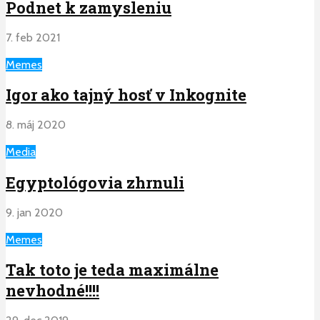
Podnet k zamysleniu
7. feb 2021
Memes
Igor ako tajný hosť v Inkognite
8. máj 2020
Media
Egyptológovia zhrnuli
9. jan 2020
Memes
Tak toto je teda maximálne
nevhodné!!!!