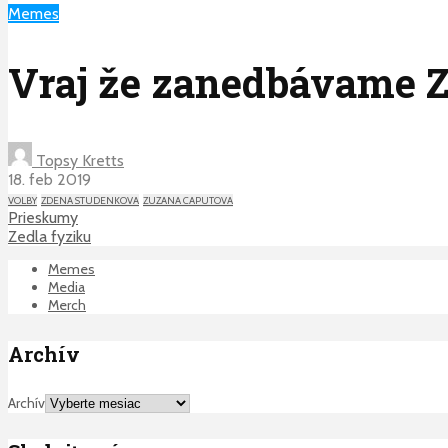
Memes
Vraj že zanedbávame 
Topsy Kretts
18. feb 2019
VOLBY
ZDENA STUDENKOVA
ZUZANA CAPUTOVA
Prieskumy
Zedla fyziku
Memes
Media
Merch
Archív
Archív