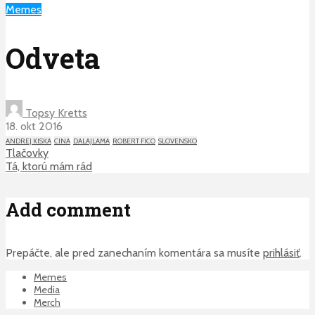
Memes
Odveta
Topsy Kretts
18. okt 2016
ANDREJ KISKA
CINA
DALAJLAMA
ROBERT FICO
SLOVENSKO
Tlačovky
Tá, ktorú mám rád
Add comment
Prepáčte, ale pred zanechaním komentára sa musíte
prihlásiť
.
Memes
Media
Merch