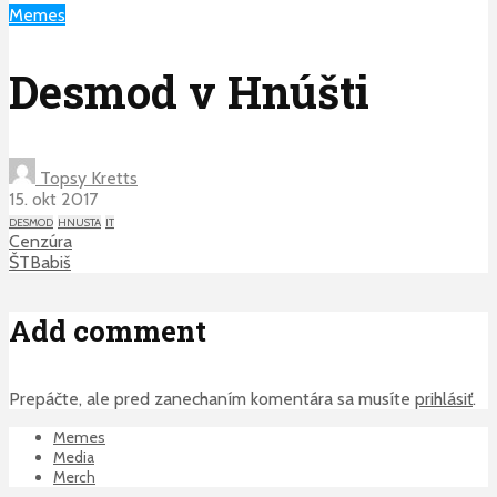
Memes
Desmod v Hnúšti
Topsy Kretts
15. okt 2017
DESMOD
HNUSTA
IT
Cenzúra
ŠTBabiš
Add comment
Prepáčte, ale pred zanechaním komentára sa musíte
prihlásiť
.
Memes
Media
Merch